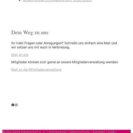
Rosenmontag (Fotogalerie vom 16.02.2026)
Dein Weg zu uns
Ihr habt Fragen oder Anregungen? Schreibt uns einfach eine Mail und
wir setzen uns mit euch in Verbindung.
Mail an uns
Mitglieder können sich gerne an unsere Mitgliederverwaltung wenden:
Mail an die Mitgliederverwaltung
facebook
Instagram
© Die Rosa Käppscher e. V. |
Impressum
|
Datenschutz
|
Kontakt
|
AGB
|