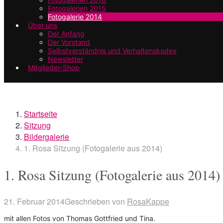
Fotogalerien 2015
Fotogalerie 2014
Über uns
Der Anfang
Der Vorstand
Selbstverständnis und Verhaltenskodex
Newsletter
Mitglieder-Shop
Startseite
Sitzung
Bildergalerie
1. Rosa Sitzung (Fotogalerie aus 2014)
1. Rosa Sitzung (Fotogalerie aus 2014)
21. Februar 2014
Geschrieben von
RosaKappe
mit allen Fotos von Thomas Gottfried und Tina.