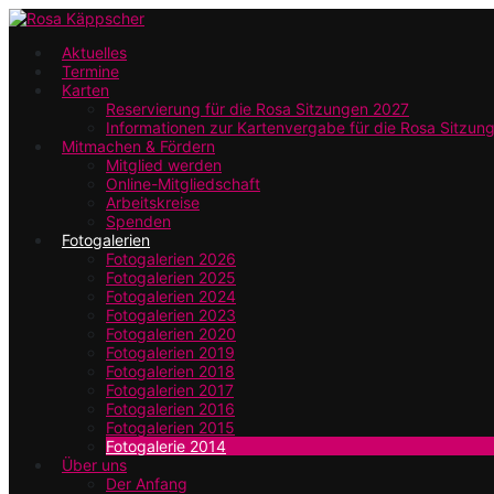
Zum
Hauptinhalt
Aktuelles
Termine
springen
Karten
Reservierung für die Rosa Sitzungen 2027
Informationen zur Kartenvergabe für die Rosa Sitzun
Mitmachen & Fördern
Mitglied werden
Online-Mitgliedschaft
Arbeitskreise
Spenden
Fotogalerien
Fotogalerien 2026
Fotogalerien 2025
Fotogalerien 2024
Fotogalerien 2023
Fotogalerien 2020
Fotogalerien 2019
Fotogalerien 2018
Fotogalerien 2017
Fotogalerien 2016
Fotogalerien 2015
Fotogalerie 2014
Über uns
Der Anfang