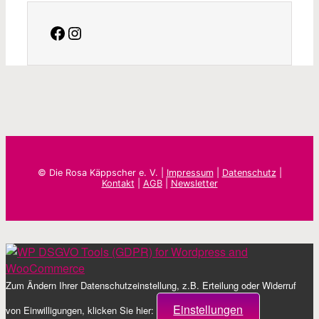
facebook
Instagram
© Die Rosa Käppscher e. V. |
Impressum
|
Datenschutz
|
Kontakt
|
AGB
|
Newsletter
Zum Ändern Ihrer Datenschutzeinstellung, z.B. Erteilung oder Widerruf
Einstellungen
von Einwilligungen, klicken Sie hier: