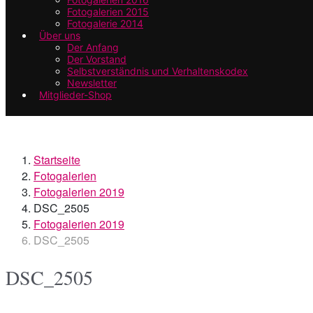
Fotogalerien 2015
Fotogalerie 2014
Über uns
Der Anfang
Der Vorstand
Selbstverständnis und Verhaltenskodex
Newsletter
Mitglieder-Shop
Startseite
Fotogalerien
Fotogalerien 2019
DSC_2505
Fotogalerien 2019
DSC_2505
DSC_2505