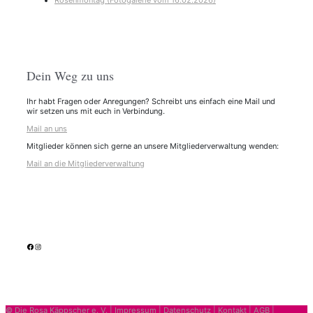
Rosenmontag (Fotogalerie vom 16.02.2026)
Dein Weg zu uns
Ihr habt Fragen oder Anregungen? Schreibt uns einfach eine Mail und
wir setzen uns mit euch in Verbindung.
Mail an uns
Mitglieder können sich gerne an unsere Mitgliederverwaltung wenden:
Mail an die Mitgliederverwaltung
facebook
Instagram
© Die Rosa Käppscher e. V. |
Impressum
|
Datenschutz
|
Kontakt
|
AGB
|