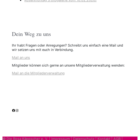
Rosenmontag (Fotogalerie vom 16.02.2026)
Dein Weg zu uns
Ihr habt Fragen oder Anregungen? Schreibt uns einfach eine Mail und
wir setzen uns mit euch in Verbindung.
Mail an uns
Mitglieder können sich gerne an unsere Mitgliederverwaltung wenden:
Mail an die Mitgliederverwaltung
facebook
Instagram
© Die Rosa Käppscher e. V. |
Impressum
|
Datenschutz
|
Kontakt
|
AGB
|