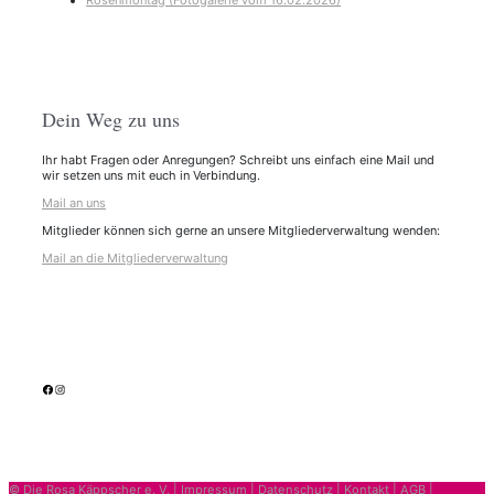
Rosenmontag (Fotogalerie vom 16.02.2026)
Dein Weg zu uns
Ihr habt Fragen oder Anregungen? Schreibt uns einfach eine Mail und
wir setzen uns mit euch in Verbindung.
Mail an uns
Mitglieder können sich gerne an unsere Mitgliederverwaltung wenden:
Mail an die Mitgliederverwaltung
facebook
Instagram
© Die Rosa Käppscher e. V. |
Impressum
|
Datenschutz
|
Kontakt
|
AGB
|