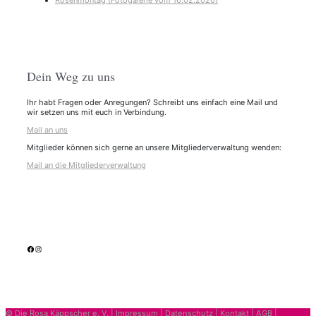
Rosenmontag (Fotogalerie vom 16.02.2026)
Dein Weg zu uns
Ihr habt Fragen oder Anregungen? Schreibt uns einfach eine Mail und
wir setzen uns mit euch in Verbindung.
Mail an uns
Mitglieder können sich gerne an unsere Mitgliederverwaltung wenden:
Mail an die Mitgliederverwaltung
facebook
Instagram
© Die Rosa Käppscher e. V. |
Impressum
|
Datenschutz
|
Kontakt
|
AGB
|