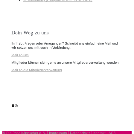
Rosenmontag (Fotogalerie vom 16.02.2026)
Dein Weg zu uns
Ihr habt Fragen oder Anregungen? Schreibt uns einfach eine Mail und
wir setzen uns mit euch in Verbindung.
Mail an uns
Mitglieder können sich gerne an unsere Mitgliederverwaltung wenden:
Mail an die Mitgliederverwaltung
facebook
Instagram
© Die Rosa Käppscher e. V. |
Impressum
|
Datenschutz
|
Kontakt
|
AGB
|