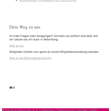
Rosenmontag (Fotogalerie vom 16.02.2026)
Dein Weg zu uns
Ihr habt Fragen oder Anregungen? Schreibt uns einfach eine Mail und
wir setzen uns mit euch in Verbindung.
Mail an uns
Mitglieder können sich gerne an unsere Mitgliederverwaltung wenden:
Mail an die Mitgliederverwaltung
facebook
Instagram
© Die Rosa Käppscher e. V. |
Impressum
|
Datenschutz
|
Kontakt
|
AGB
|