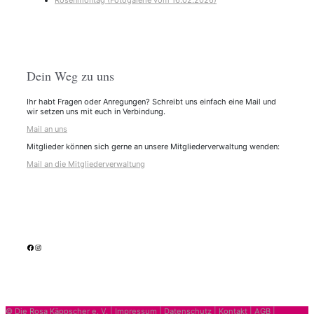
Rosenmontag (Fotogalerie vom 16.02.2026)
Dein Weg zu uns
Ihr habt Fragen oder Anregungen? Schreibt uns einfach eine Mail und
wir setzen uns mit euch in Verbindung.
Mail an uns
Mitglieder können sich gerne an unsere Mitgliederverwaltung wenden:
Mail an die Mitgliederverwaltung
facebook
Instagram
© Die Rosa Käppscher e. V. |
Impressum
|
Datenschutz
|
Kontakt
|
AGB
|