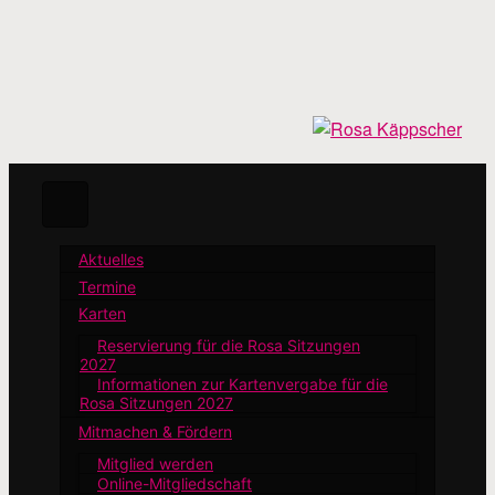
Zum
Hauptinhalt
springen
Aktuelles
Termine
Karten
Reservierung für die Rosa Sitzungen
2027
Informationen zur Kartenvergabe für die
Rosa Sitzungen 2027
Mitmachen & Fördern
Mitglied werden
Online-Mitgliedschaft