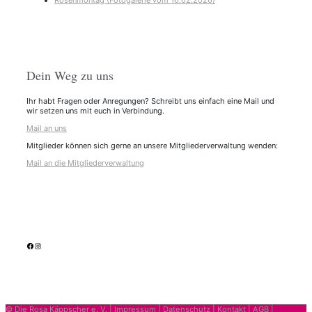
Rosenmontag (Fotogalerie vom 16.02.2026)
Dein Weg zu uns
Ihr habt Fragen oder Anregungen? Schreibt uns einfach eine Mail und
wir setzen uns mit euch in Verbindung.
Mail an uns
Mitglieder können sich gerne an unsere Mitgliederverwaltung wenden:
Mail an die Mitgliederverwaltung
facebook
Instagram
© Die Rosa Käppscher e. V. |
Impressum
|
Datenschutz
|
Kontakt
|
AGB
|