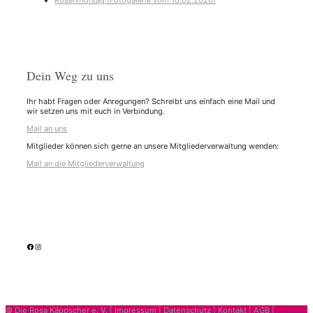
Rosenmontag (Fotogalerie vom 16.02.2026)
Dein Weg zu uns
Ihr habt Fragen oder Anregungen? Schreibt uns einfach eine Mail und
wir setzen uns mit euch in Verbindung.
Mail an uns
Mitglieder können sich gerne an unsere Mitgliederverwaltung wenden:
Mail an die Mitgliederverwaltung
facebook
Instagram
© Die Rosa Käppscher e. V. |
Impressum
|
Datenschutz
|
Kontakt
|
AGB
|