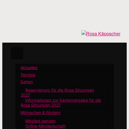
Zum
Hauptinhalt
springen
Aktuelles
Termine
Karten
Reservierung für die Rosa Sitzungen
2027
Informationen zur Kartenvergabe für die
Rosa Sitzungen 2027
Mitmachen & Fördern
Mitglied werden
Online-Mitgliedschaft