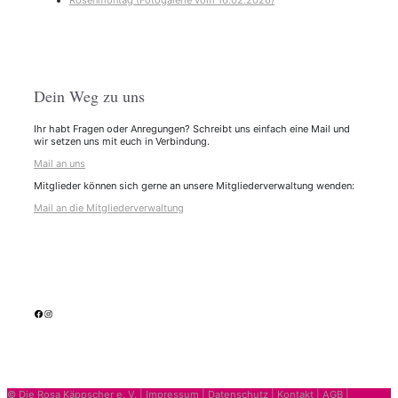
Rosenmontag (Fotogalerie vom 16.02.2026)
Dein Weg zu uns
Ihr habt Fragen oder Anregungen? Schreibt uns einfach eine Mail und
wir setzen uns mit euch in Verbindung.
Mail an uns
Mitglieder können sich gerne an unsere Mitgliederverwaltung wenden:
Mail an die Mitgliederverwaltung
facebook
Instagram
© Die Rosa Käppscher e. V. |
Impressum
|
Datenschutz
|
Kontakt
|
AGB
|