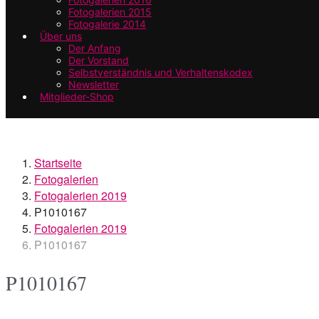
Fotogalerien 2015
Fotogalerie 2014
Über uns
Der Anfang
Der Vorstand
Selbstverständnis und Verhaltenskodex
Newsletter
Mitglieder-Shop
Startseite
Fotogalerien
Fotogalerien 2019
P1010167
Fotogalerien 2019
P1010167
P1010167