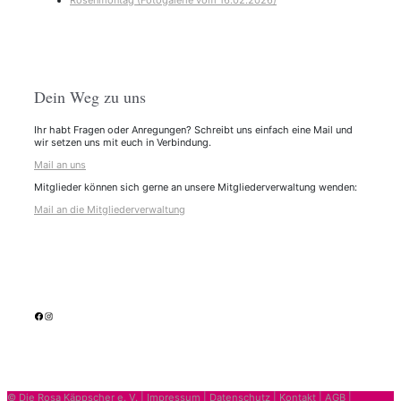
Rosenmontag (Fotogalerie vom 16.02.2026)
Dein Weg zu uns
Ihr habt Fragen oder Anregungen? Schreibt uns einfach eine Mail und
wir setzen uns mit euch in Verbindung.
Mail an uns
Mitglieder können sich gerne an unsere Mitgliederverwaltung wenden:
Mail an die Mitgliederverwaltung
facebook
Instagram
© Die Rosa Käppscher e. V. |
Impressum
|
Datenschutz
|
Kontakt
|
AGB
|