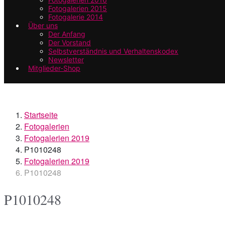
Fotogalerien 2015
Fotogalerie 2014
Über uns
Der Anfang
Der Vorstand
Selbstverständnis und Verhaltenskodex
Newsletter
Mitglieder-Shop
Startseite
Fotogalerien
Fotogalerien 2019
P1010248
Fotogalerien 2019
P1010248
P1010248