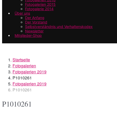
Fotogalerien 2015
Fotogalerie 2014
Über uns
Der Anfang
Der Vorstand
Selbstverständnis und Verhaltenskodex
Newsletter
Mitglieder-Shop
Startseite
Fotogalerien
Fotogalerien 2019
P1010261
Fotogalerien 2019
P1010261
P1010261