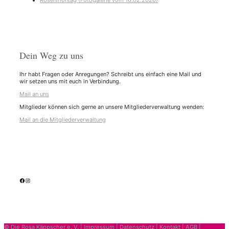
Rosenmontag (Fotogalerie vom 16.02.2026)
Dein Weg zu uns
Ihr habt Fragen oder Anregungen? Schreibt uns einfach eine Mail und
wir setzen uns mit euch in Verbindung.
Mail an uns
Mitglieder können sich gerne an unsere Mitgliederverwaltung wenden:
Mail an die Mitgliederverwaltung
facebook
Instagram
© Die Rosa Käppscher e. V. |
Impressum
|
Datenschutz
|
Kontakt
|
AGB
|