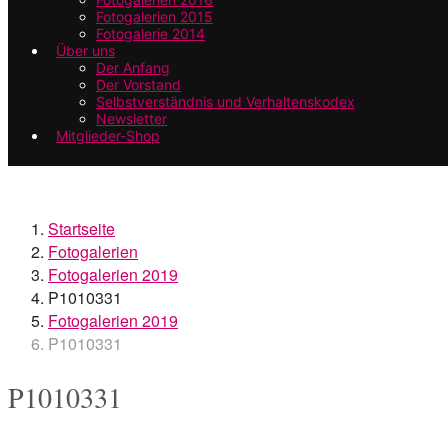
Fotogalerien 2015
Fotogalerie 2014
Über uns
Der Anfang
Der Vorstand
Selbstverständnis und Verhaltenskodex
Newsletter
Mitglieder-Shop
Startseite
Fotogalerien
Fotogalerien 2019
P1010331
Fotogalerien 2019
P1010331
P1010331