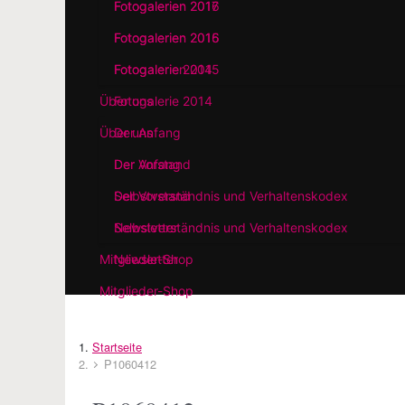
Fotogalerien 2016
Fotogalerien 2015
Fotogalerie 2014
Über uns
Der Anfang
Der Vorstand
Selbstverständnis und Verhaltenskodex
Newsletter
Mitglieder-Shop
Startseite
P1060412