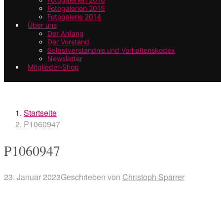
Fotogalerien 2015
Fotogalerie 2014
Über uns
Der Anfang
Der Vorstand
Selbstverständnis und Verhaltenskodex
Newsletter
Mitglieder-Shop
Startseite
P1060947
P1060947
23. Januar 2023
Geschrieben von
Christoph Sparrer