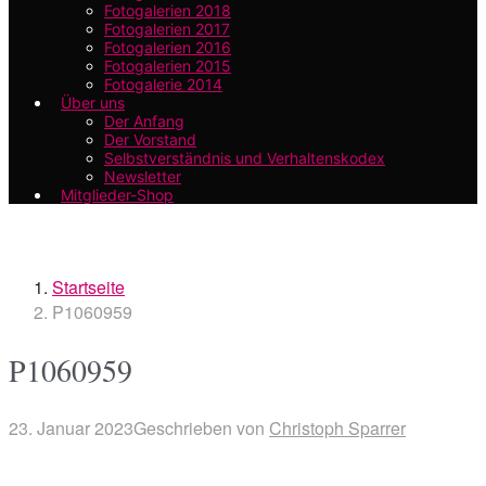
Fotogalerien 2018
Fotogalerien 2017
Fotogalerien 2016
Fotogalerien 2015
Fotogalerie 2014
Über uns
Der Anfang
Der Vorstand
Selbstverständnis und Verhaltenskodex
Newsletter
Mitglieder-Shop
Startseite
P1060959
P1060959
23. Januar 2023
Geschrieben von
Christoph Sparrer