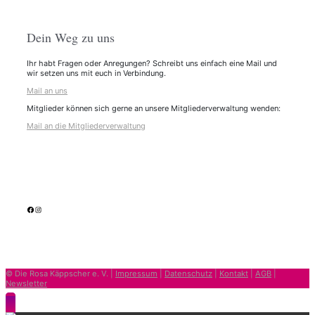
Dein Weg zu uns
Ihr habt Fragen oder Anregungen? Schreibt uns einfach eine Mail und
wir setzen uns mit euch in Verbindung.
Mail an uns
Mitglieder können sich gerne an unsere Mitgliederverwaltung wenden:
Mail an die Mitgliederverwaltung
facebook
Instagram
© Die Rosa Käppscher e. V. |
Impressum
|
Datenschutz
|
Kontakt
|
AGB
|
Newsletter