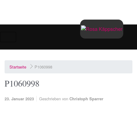
Zum Hauptinhalt springen
Startseite
P1060998
P1060998
Geschrieben von
23. Januar 2023
Christoph Sparrer