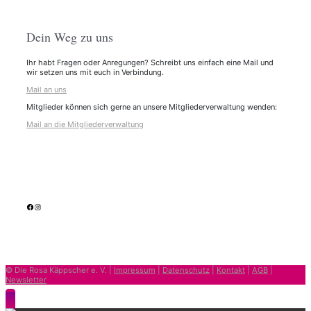
Dein Weg zu uns
Ihr habt Fragen oder Anregungen? Schreibt uns einfach eine Mail und
wir setzen uns mit euch in Verbindung.
Mail an uns
Mitglieder können sich gerne an unsere Mitgliederverwaltung wenden:
Mail an die Mitgliederverwaltung
facebook
Instagram
© Die Rosa Käppscher e. V. |
Impressum
|
Datenschutz
|
Kontakt
|
AGB
|
Newsletter