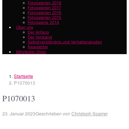
Fotogalerien 2018
Fotogalerien 2017
Fotogalerien 2016
Fotogalerien 2015
Fotogalerie 2014
Über uns
Der Anfang
Der Vorstand
Selbstverständnis und Verhaltenskodex
Newsletter
Mitglieder-Shop
Startseite
P1070013
P1070013
23. Januar 2023
Geschrieben von
Christoph Sparrer