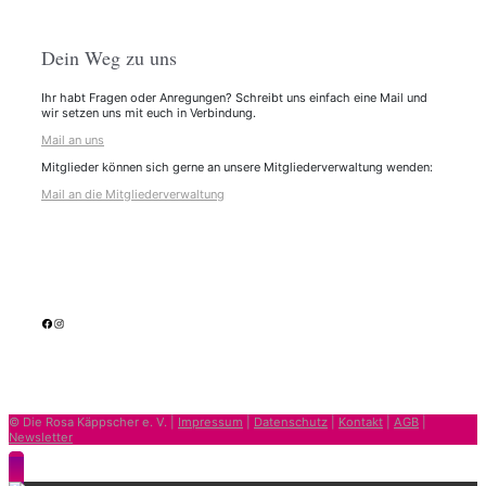
Dein Weg zu uns
Ihr habt Fragen oder Anregungen? Schreibt uns einfach eine Mail und
wir setzen uns mit euch in Verbindung.
Mail an uns
Mitglieder können sich gerne an unsere Mitgliederverwaltung wenden:
Mail an die Mitgliederverwaltung
facebook
Instagram
© Die Rosa Käppscher e. V. |
Impressum
|
Datenschutz
|
Kontakt
|
AGB
|
Newsletter