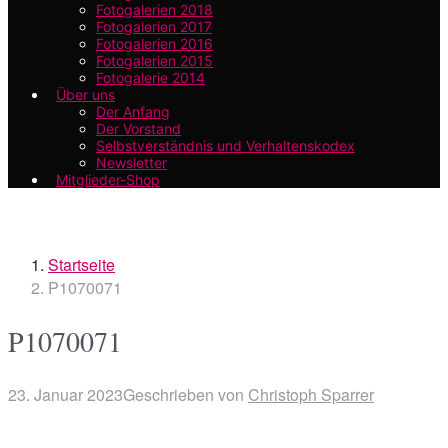
Fotogalerien 2018
Fotogalerien 2017
Fotogalerien 2016
Fotogalerien 2015
Fotogalerie 2014
Über uns
Der Anfang
Der Vorstand
Selbstverständnis und Verhaltenskodex
Newsletter
Mitglieder-Shop
Startseite
P1070071
P1070071
23. Januar 2023
Geschrieben von
Christoph Sparrer