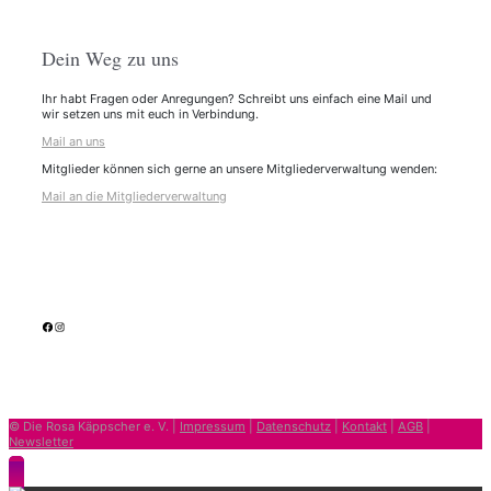
Dein Weg zu uns
Ihr habt Fragen oder Anregungen? Schreibt uns einfach eine Mail und
wir setzen uns mit euch in Verbindung.
Mail an uns
Mitglieder können sich gerne an unsere Mitgliederverwaltung wenden:
Mail an die Mitgliederverwaltung
facebook
Instagram
© Die Rosa Käppscher e. V. |
Impressum
|
Datenschutz
|
Kontakt
|
AGB
|
Newsletter