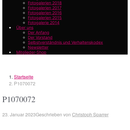
Fotogalerien 2018
Fotogalerien 2017
Fotogalerien 2016
Fotogalerien 2015
Fotogalerie 2014
Über uns
Der Anfang
Der Vorstand
Selbstverständnis und Verhaltenskodex
Newsletter
Mitglieder-Shop
Startseite
P1070072
P1070072
23. Januar 2023
Geschrieben von
Christoph Sparrer