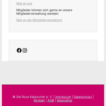
Mail an uns
Mitglieder können sich gerne an unsere
Mitgliederverwaltung wenden:
Mail an die Mitgliederverwaltung
facebook
Instagram
© Die Rosa Käppscher e. V. |
Impressum
|
Datenschutz
|
Kontakt
|
AGB
|
Newsletter