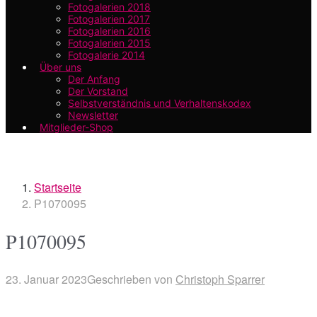
Fotogalerien 2018
Fotogalerien 2017
Fotogalerien 2016
Fotogalerien 2015
Fotogalerie 2014
Über uns
Der Anfang
Der Vorstand
Selbstverständnis und Verhaltenskodex
Newsletter
Mitglieder-Shop
Startseite
P1070095
P1070095
23. Januar 2023
Geschrieben von
Christoph Sparrer