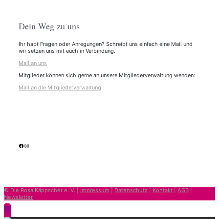
Dein Weg zu uns
Ihr habt Fragen oder Anregungen? Schreibt uns einfach eine Mail und
wir setzen uns mit euch in Verbindung.
Mail an uns
Mitglieder können sich gerne an unsere Mitgliederverwaltung wenden:
Mail an die Mitgliederverwaltung
facebook
Instagram
© Die Rosa Käppscher e. V. |
Impressum
|
Datenschutz
|
Kontakt
|
AGB
|
Newsletter