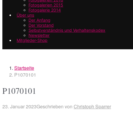
Fotogalerien 2015
Fotogalerie 2014
Über uns
Der Anfang
Der Vorstand
Selbstverständnis und Verhaltenskodex
Newsletter
Mitglieder-Shop
Startseite
P1070101
P1070101
23. Januar 2023
Geschrieben von
Christoph Sparrer