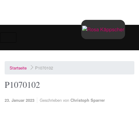
Zum Hauptinhalt springen
Startseite
P1070102
P1070102
Geschrieben von
23. Januar 2023
Christoph Sparrer