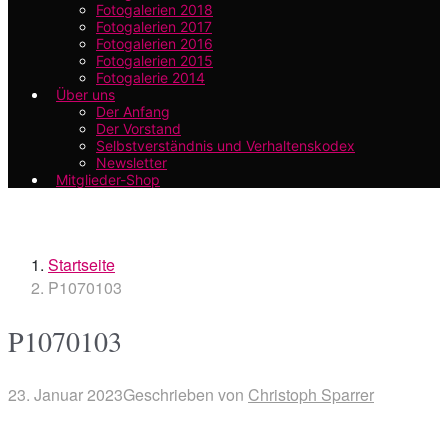
Fotogalerien 2018
Fotogalerien 2017
Fotogalerien 2016
Fotogalerien 2015
Fotogalerie 2014
Über uns
Der Anfang
Der Vorstand
Selbstverständnis und Verhaltenskodex
Newsletter
Mitglieder-Shop
Startseite
P1070103
P1070103
23. Januar 2023
Geschrieben von
Christoph Sparrer