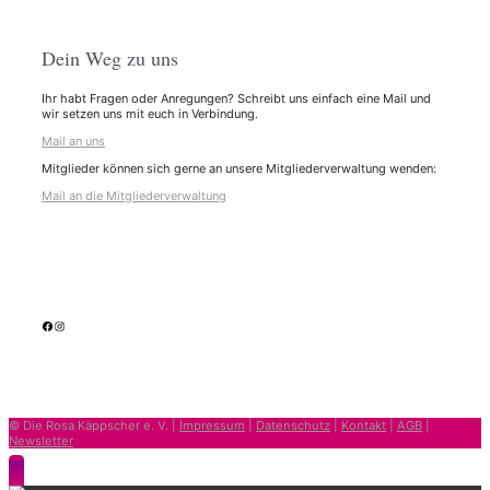
Dein Weg zu uns
Ihr habt Fragen oder Anregungen? Schreibt uns einfach eine Mail und
wir setzen uns mit euch in Verbindung.
Mail an uns
Mitglieder können sich gerne an unsere Mitgliederverwaltung wenden:
Mail an die Mitgliederverwaltung
facebook
Instagram
© Die Rosa Käppscher e. V. |
Impressum
|
Datenschutz
|
Kontakt
|
AGB
|
Newsletter