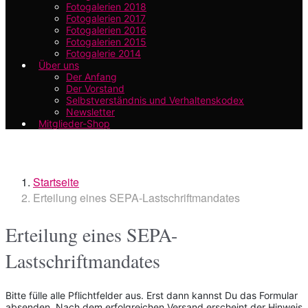
Fotogalerien 2018
Fotogalerien 2017
Fotogalerien 2016
Fotogalerien 2015
Fotogalerie 2014
Über uns
Der Anfang
Der Vorstand
Selbstverständnis und Verhaltenskodex
Newsletter
Mitglieder-Shop
Startseite
Erteilung eines SEPA-Lastschriftmandates
Erteilung eines SEPA-
Lastschriftmandates
Bitte fülle alle Pflichtfelder aus. Erst dann kannst Du das Formular
absenden. Nach dem erfolgreichen Versand erscheint der Hinweis