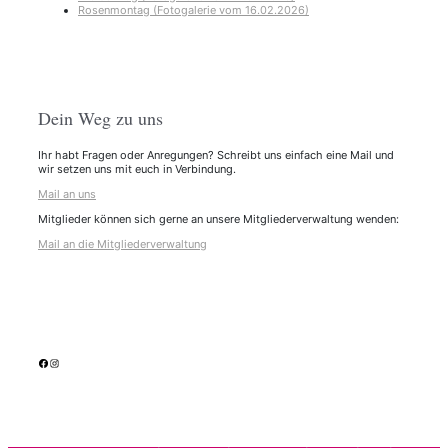
Rosenmontag (Fotogalerie vom 16.02.2026)
Dein Weg zu uns
Ihr habt Fragen oder Anregungen? Schreibt uns einfach eine Mail und
wir setzen uns mit euch in Verbindung.
Mail an uns
Mitglieder können sich gerne an unsere Mitgliederverwaltung wenden:
Mail an die Mitgliederverwaltung
facebook
Instagram