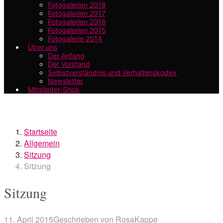
Fotogalerien 2018
Fotogalerien 2017
Fotogalerien 2016
Fotogalerien 2015
Fotogalerie 2014
Über uns
Der Anfang
Der Vorstand
Selbstverständnis und Verhaltenskodex
Newsletter
Mitglieder-Shop
Startseite
Allgemein
Sitzung
Sitzung
Sitzung
11. April 2015
Geschrieben von
RosaKappe