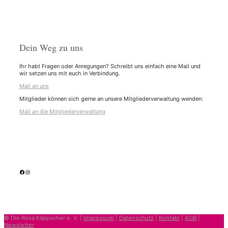
Dein Weg zu uns
Ihr habt Fragen oder Anregungen? Schreibt uns einfach eine Mail und
wir setzen uns mit euch in Verbindung.
Mail an uns
Mitglieder können sich gerne an unsere Mitgliederverwaltung wenden:
Mail an die Mitgliederverwaltung
facebook
Instagram
© Die Rosa Käppscher e. V. |
Impressum
|
Datenschutz
|
Kontakt
|
AGB
|
Newsletter